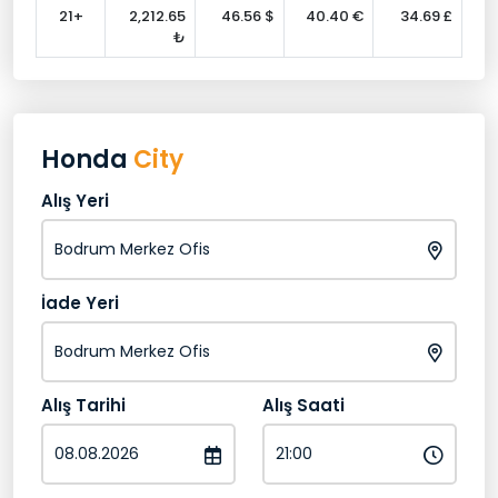
21+
2,212.65
46.56 $
40.40 €
34.69 £
₺
Honda
City
Alış Yeri
İade Yeri
Alış Tarihi
Alış Saati