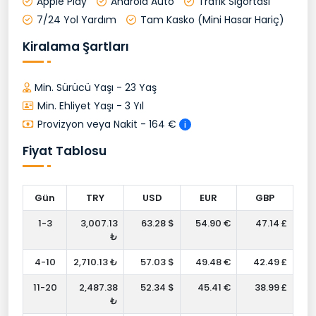
Apple Play
Android Auto
Trafik Sigortası
7/24 Yol Yardım
Tam Kasko (Mini Hasar Hariç)
Kiralama Şartları
Min. Sürücü Yaşı - 23 Yaş
Min. Ehliyet Yaşı - 3 Yıl
Provizyon veya Nakit - 164 €
i
Fiyat Tablosu
Gün
TRY
USD
EUR
GBP
1-3
3,007.13
63.28 $
54.90 €
47.14 £
₺
4-10
2,710.13 ₺
57.03 $
49.48 €
42.49 £
11-20
2,487.38
52.34 $
45.41 €
38.99 £
₺